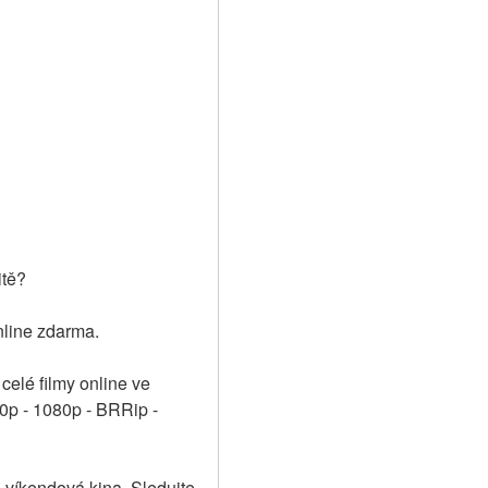
itě?
nline zdarma.
elé filmy online ve 
0p - 1080p - BRRip - 
 víkendová kina. Sledujte 