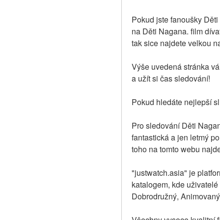
Pokud jste fanoušky Děti 
na Děti Nagana. film dívat
tak sice najdete velkou 
Výše uvedená stránka vám
a užít si čas sledování!
Pokud hledáte nejlepší s
Pro sledování Děti Nagana
fantastická a jen letmý poh
toho na tomto webu najde
"justwatch.asia" je platf
katalogem, kde uživatelé 
Dobrodružný, Animovaný, 
Všechny vysoce kvalitní fi