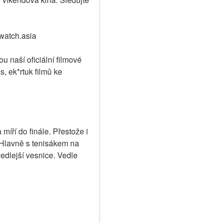
twatch.asia
u naší oficiální filmové 
, ek*rtuk filmů ke 
íří do finále. Přestože i 
 Hlavně s tenisákem na 
edlejší vesnice. Vedle 