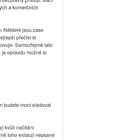
lých a komerčních 
y. Některé jsou zase 
lepší přečíst si 
hovuje. Samozřejmě tato 
, je opravdu možné si 
m budete moci sledovat 
 kvůli načítání 
mě toho existují nepsané 