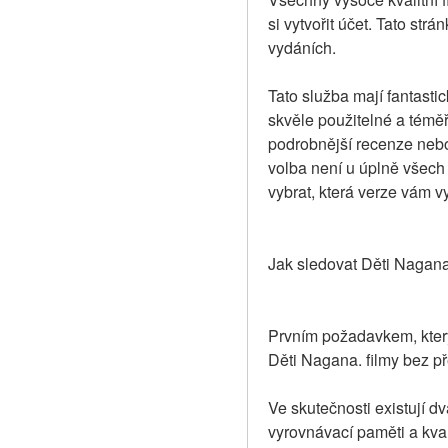
si vytvořit účet. Tato st
vydáních.
Tato služba mají fantastic
skvěle použitelné a téměř
podrobnější recenze nebo
volba není u úplně všech f
vybrat, která verze vám v
Jak sledovat Děti Nagana.
Prvním požadavkem, který
Děti Nagana. filmy bez pře
Ve skutečnosti existují dv
vyrovnávací paměti a kval