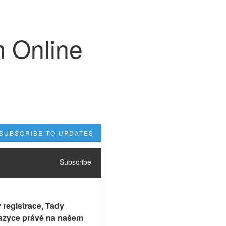
m Online
SUBSCRIBE TO UPDATES
Subscribe
registrace, Tady 
 jazyce právě na našem 