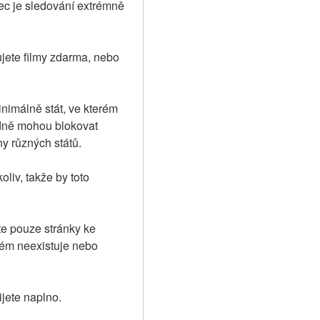
ec je sledování extrémně 
ujete filmy zdarma, nebo 
imálně stát, ve kterém 
dně mohou blokovat 
y různých států.
iv, takže by toto 
e pouze stránky ke 
lém neexistuje nebo 
ijete naplno.