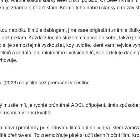
ránka je zdarma a bez reklam. Kromě toho nabízí články o nezávis
kou nabídku filmů s dabingem, jiné zase originální znění s titulk
 bez reklam. Každá z těchto služeb má něco do sebe, takže je nej
 si je samozřejmě vyzkoušet, kdy uvidíte, která vám nejvíce vy
ilmů a seriálů, ale minimálně i větších hitů, kde existuje dabing
yhovuje.
 (2023) celý film bez přerušení v češtině
 musíte mít, je rychlé průměrné ADSL připojení, tímto způsobe
rušení a v lepší kvalitě.
a hlavní problémy při sledování filmů online: videa, která zamrzají
itě přehrávání. To znemožňuje plně si užít denní/noční film. Kro