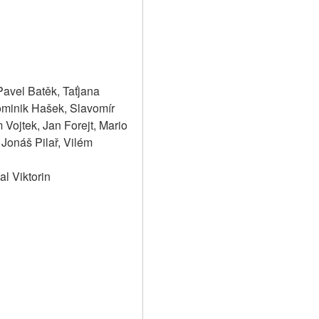
avel Batěk, Taťjana 
minik Hašek, Slavomír 
ojtek, Jan Forejt, Mario 
Jonáš Pilař, Vilém 
l Viktorin