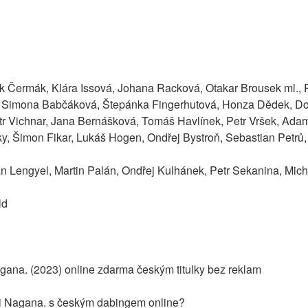
k Čermák, Klára Issová, Johana Racková, Otakar Brousek ml., P
, Simona Babčáková, Štepánka Fingerhutová, Honza Dědek, Do
tr Vichnar, Jana Bernášková, Tomáš Havlínek, Petr Vršek, Adam V
y, Šimon Fikar, Lukáš Hogen, Ondřej Bystroň, Sebastian Petrů, 
 Lengyel, Martin Palán, Ondřej Kulhánek, Petr Sekanina, Micha
ld
agana. (2023) online zdarma českým titulky bez reklam
i Nagana. s českým dabingem online?