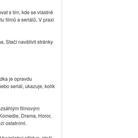
at s tím, kde se vlastně 
 filmů a seriálů, V praxi 
Stačí navštívit stránky 
dka je opravdu 
ebo seriál, ukazuje, kolik 
ozsáhlým filmovým 
 Komedie, Drama, Horor, 
i ostatními.
 bezplatný přístup, stačí 