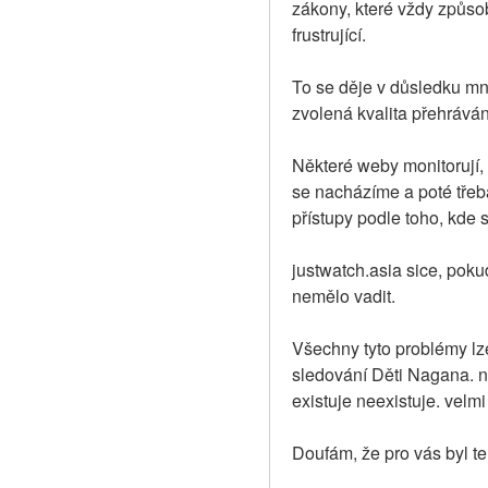
zákony, které vždy způso
frustrující.
To se děje v důsledku mnoh
zvolená kvalita přehráván
Některé weby monitorují,
se nacházíme a poté třeb
přístupy podle toho, kde 
justwatch.asia sice, poku
nemělo vadit.
Všechny tyto problémy lze
sledování Děti Nagana. na
existuje neexistuje. velm
Doufám, že pro vás byl te