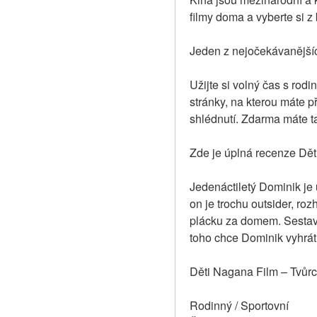
filmy doma a vyberte si 
Jeden z nejočekávanějšíc
Užijte si volný čas s rodi
stránky, na kterou máte př
shlédnutí. Zdarma máte t
Zde je úplná recenze Dě
Jedenáctiletý Dominik je u
on je trochu outsider, ro
plácku za domem. Sestaví 
toho chce Dominik vyhrát 
Děti Nagana Film – Tvůrc
Rodinný / Sportovní