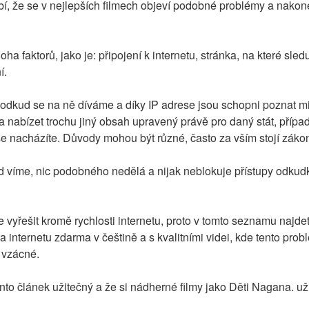
bí, že se v nejlepších filmech objeví podobné problémy a nakon
a faktorů, jako je: připojení k internetu, stránka, na které sled
í.
 odkud se na ně díváme a díky IP adrese jsou schopni poznat min
a nabízet trochu jiný obsah upravený právě pro daný stát, přípa
se nacházíte. Důvody mohou být různé, často za vším stojí zákon
d víme, nic podobného nedělá a nijak neblokuje přístupy odkudkol
 vyřešit kromě rychlosti internetu, proto v tomto seznamu najdet
 internetu zdarma v češtině a s kvalitními videi, kde tento prob
i vzácné.
nto článek užitečný a že si nádherné filmy jako Děti Nagana. už