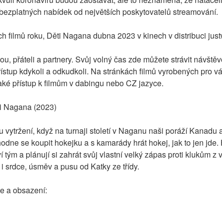
z bezplatných nabídek od největších poskytovatelů streamování.
h filmů roku, Děti Nagana dubna 2023 v kinech v distribuci jus
nou, přáteli a partnery. Svůj volný čas zde můžete strávit návštěvo
ístup kdykoli a odkudkoli. Na stránkách filmů vyrobených pro vás
aké přístup k filmům v dabingu nebo CZ jazyce.
ti Nagana (2023)
 vytržení, když na turnaji století v Naganu naši poráží Kanadu a m
zhodne se koupit hokejku a s kamarády hrát hokej, jak to jen jde.
tým a plánují si zahrát svůj vlastní velký zápas proti klukům z v
i srdce, úsměv a pusu od Katky ze třídy.
e a obsazení: