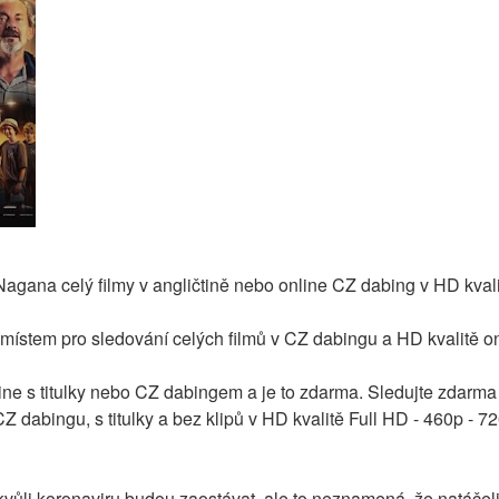
agana celý filmy v angličtině nebo online CZ dabing v HD kval
 místem pro sledování celých filmů v CZ dabingu a HD kvalitě o
ine s titulky nebo CZ dabingem a je to zdarma. Sledujte zdarma c
dabingu, s titulky a bez klipů v HD kvalitě Full HD - 460p - 72
vůli koronaviru budou zaostávat, ale to neznamená, že natáčeli