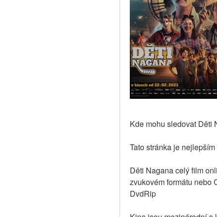
Kde mohu sledovat Děti N
Tato stránka je nejlepším
Děti Nagana celý film onl
zvukovém formátu nebo CZ 
DvdRip
Kina jsou mezinárodní a k