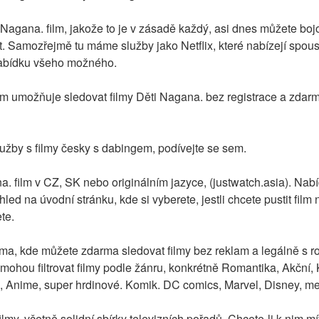
Nagana. film, jakože to je v zásadě každý, asi dnes můžete bojov
. Samozřejmě tu máme služby jako Netflix, které nabízejí spoustu
nabídku všeho možného.
 umožňuje sledovat filmy Děti Nagana. bez registrace a zdarma. 
lužby s filmy česky s dabingem, podívejte se sem.
. film v CZ, SK nebo originálním jazyce, (justwatch.asia). Nabí
led na úvodní stránku, kde si vyberete, jestli chcete pustit film n
te.
orma, kde můžete zdarma sledovat filmy bez reklam a legálně s r
mohou filtrovat filmy podle žánru, konkrétně Romantika, Akční,
Anime, super hrdinové. Komik. DC comics, Marvel, Disney, mez
lmy, včetně solidní sbírky televizních pořadů, Chcete-li k nim mít